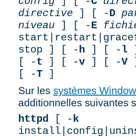
config
] [ -
C
direc
directive
] [ -
D
pa
niveau
] [ -
E
fichi
start|restart|grace
stop ] [ -
h
] [ -
l
]
[ -
t
] [ -
v
] [ -
V
]
[ -
T
]
Sur les
systèmes Window
additionnelles suivantes s
httpd
[ -
k
install|config|unin