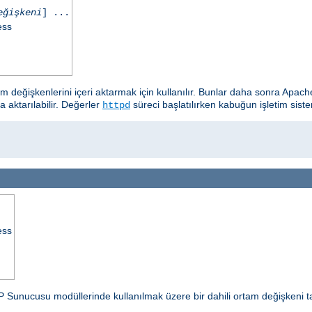
eğişkeni
] ...
ess
tam değişkenlerini içeri aktarmak için kullanılır. Bunlar daha sonra A
a aktarılabilir. Değerler
süreci başlatılırken kabuğun işletim siste
httpd
ess
P Sunucusu modüllerinde kullanılmak üzere bir dahili ortam değişkeni t