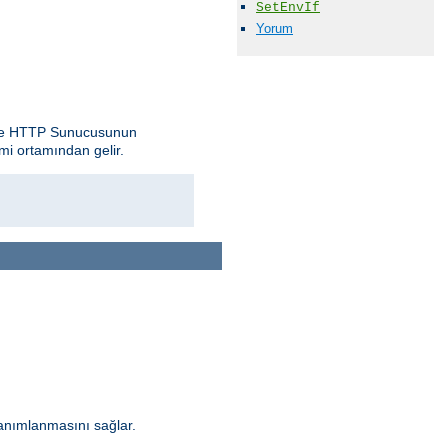
SetEnvIf
Yorum
pache HTTP Sunucusunun
mi ortamından gelir.
anımlanmasını sağlar.