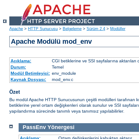
Apache
>
HTTP Sunucusu
>
Belgeleme
>
Sürüm 2.4
>
Modüller
Apache Modülü mod_env
Açıklama:
CGI betiklerine ve SSI sayfalarına aktarılan 
Durum:
Temel
Modül Betimleyici:
env_module
Kaynak Dosyası:
mod_env.c
Özet
Bu modül Apache HTTP Sunucusunun çeşitli modülleri tarafınan ku
betiklerine yerel ortam değişkenleri olarak sunulur ve SSI sayfalar
yapılandırma sürecinde tanımlı veya tanımsız yapılabilirler.
PassEnv
Yönergesi
Açıklama:
Ortam değişkenlerini kabuktan aktarır.