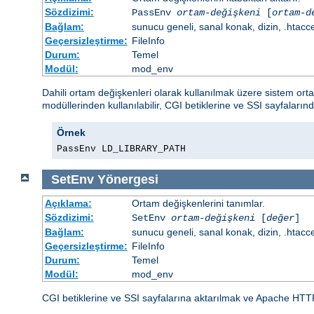
Sözdizimi:
PassEnv
ortam-değişkeni
[
ortam-d
Bağlam:
sunucu geneli, sanal konak, dizin, .htacc
Geçersizleştirme:
FileInfo
Durum:
Temel
Modül:
mod_env
Dahili ortam değişkenleri olarak kullanılmak üzere sistem or
modüllerinden kullanılabilir, CGI betiklerine ve SSI sayfalarınd
Örnek
PassEnv LD_LIBRARY_PATH
SetEnv
Yönergesi
Açıklama:
Ortam değişkenlerini tanımlar.
Sözdizimi:
SetEnv
ortam-değişkeni
[
değer
]
Bağlam:
sunucu geneli, sanal konak, dizin, .htacc
Geçersizleştirme:
FileInfo
Durum:
Temel
Modül:
mod_env
CGI betiklerine ve SSI sayfalarına aktarılmak ve Apache HTT