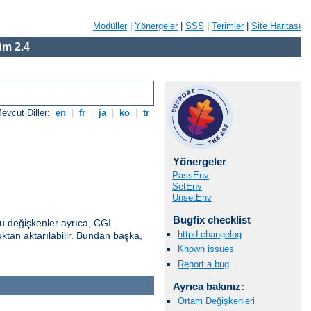
Modüller
|
Yönergeler
|
SSS
|
Terimler
|
Site Haritası
m 2.4
evcut Diller:
en
|
fr
|
ja
|
ko
|
tr
Yönergeler
PassEnv
SetEnv
UnsetEnv
Bugfix checklist
u değişkenler ayrıca, CGI
httpd changelog
uktan aktarılabilir. Bundan başka,
Known issues
Report a bug
Ayrıca bakınız:
Ortam Değişkenleri