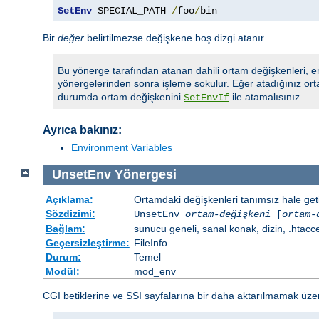
SetEnv
 SPECIAL_PATH 
/
foo
/
bin
Bir
değer
belirtilmezse değişkene boş dizgi atanır.
Bu yönerge tarafından atanan dahili ortam değişkenleri, e
yönergelerinden sonra işleme sokulur. Eğer atadığınız ort
durumda ortam değişkenini
ile atamalısınız.
SetEnvIf
Ayrıca bakınız:
Environment Variables
UnsetEnv
Yönergesi
Açıklama:
Ortamdaki değişkenleri tanımsız hale getir
Sözdizimi:
UnsetEnv
ortam-değişkeni
[
ortam-
Bağlam:
sunucu geneli, sanal konak, dizin, .htacc
Geçersizleştirme:
FileInfo
Durum:
Temel
Modül:
mod_env
CGI betiklerine ve SSI sayfalarına bir daha aktarılmamak üzere