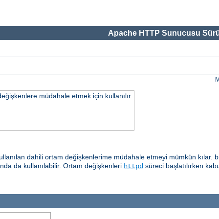
Apache HTTP Sunucusu Sürü
M
değişkenlere müdahale etmek için kullanılır.
llanılan dahili ortam değişkenlerime müdahale etmeyi mümkün kılar. b
ında da kullanılabilir. Ortam değişkenleri
süreci başlatılırken kab
httpd