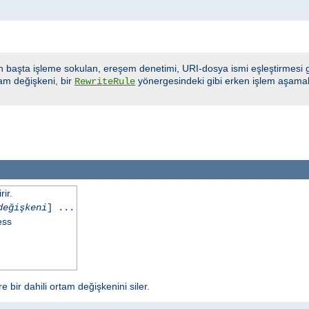
n başta işleme sokulan, ereşem denetimi, URI-dosya ismi eşleştirmesi gi
am değişkeni, bir
yönergesindeki gibi erken işlem aşamala
RewriteRule
ir.
değişkeni
] ...
ess
 bir dahili ortam değişkenini siler.